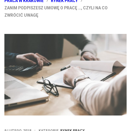
PRACA W KRAKOWIE
RYNEK PRACY
ZANIM PODPISZESZ UMOWĘ O PRACĘ …, CZYLI NA CO
ZWRÓCIĆ UWAGĘ
9 LUTEGO, 2018
KATEGORIE:
RYNEK PRACY