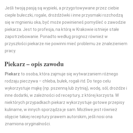
Jeśli twoją pasją są wypieki, a przygotowywane przez ciebie
ciepłe bułeczki, rogale, drożdżówki i inne przysmaki rozchodzą
się w mgnieniu oka, być może powinieneś pomyśleć o zawodzie
piekarza. Jest to profesja, na którą w Krakowie istnieje stałe
zapotrzebowanie. Ponadto według prognoz również w
przyszłości piekarze nie powinni mieć problemu ze znalezieniem
pracy.
Piekarz – opis zawodu
Piekarz
to osoba, która zajmuje się wytwarzaniem różnego
rodzaju pieczywa – chleba, bułek, rogali itd. Do tego celu
wykorzystuje mąkę (np. pszenną lub żytnią), wodę, sól, drożdże i
inne dodatki, w zależności od receptury, z której korzysta. W
niektórych przypadkach piekarz wykorzystuje gotowe przepisy
kulinarne, w innych sporządza je sam. Możliwe jest również
objęcie takiej receptury prawem autorskim, jeśli nosi ona
znamiona oryginalności.