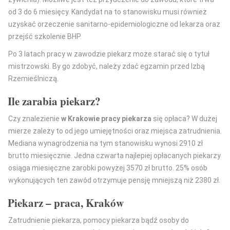
od 3 do 6 miesięcy. Kandydat na to stanowisku musi również
uzyskać orzeczenie sanitarno-epidemiologiczne od lekarza oraz
przejść szkolenie BHP.
Po 3 latach pracy w zawodzie piekarz może starać się o tytuł
mistrzowski. By go zdobyć, należy zdać egzamin przed Izbą
Rzemieślniczą.
Ile zarabia piekarz?
Czy znalezienie
w Krakowie pracy piekarza
się opłaca? W dużej
mierze zależy to od jego umiejętności oraz miejsca zatrudnienia.
Mediana wynagrodzenia na tym stanowisku wynosi 2910 zł
brutto miesięcznie. Jedna czwarta najlepiej opłacanych piekarzy
osiąga miesięczne zarobki powyżej 3570 zł brutto. 25% osób
wykonujących ten zawód otrzymuje pensję mniejszą niż 2380 zł.
Piekarz – praca, Kraków
Zatrudnienie piekarza, pomocy piekarza bądź osoby do