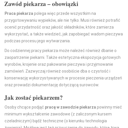
Zawód piekarza – obowiązki
Praca piekarza
polega więc przede wszystkim na
przygotowywaniu wypieków, ale nie tylko. Musi również potrafić
ocenić przydatność oraz jakość składników, które zamierza
wykorzystać, a także wiedzieć, jak zapobiegać wadom pieczywa
podczas procesu jego wytwarzania.
Do codziennej pracy piekarza może należeć również dbanie o
zaopatrzenie piekarni. Także estetyczna ekspozycja gotowych
wyrobów, krojenie oraz pakowanie pieczywa i przyjmowanie
zamówień. Zazwyczaj również osobiście dba o czystość i
konserwację wykorzystywanych w procesie pieczenia urządzeń
oraz prowadzi dokumentację dotyczącą surowców.
Jak zostać piekarzem?
Osoby chcące podjąć
pracę w zawodzie piekarza
powinny mieć
minimum wykształcenie zawodowe (z zaliczonym kursem
czeladniczym) bądź techniczne (o kierunku technologia
żywienia). Możliwe jest też przyuczenie do zawodu, które trwa