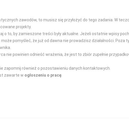
tycznych zawodów, to musisz się przyłożyć do tego zadania. W tecz
acowane projekty.
aj o to, by zamieszone treści były aktualne. Jeżeli ostatnie wpisy po
wca może pomyśleć, że już od dawna nie prowadzisz działalności. Poza 
wnika.
orca nie powinien odnieść wrażenia, że jest to zbiór zupełnie przypadk
. Nie zapomnij również o pozostawieniu danych kontaktowych.
jest zawarte w
ogłoszeniu o pracę
.