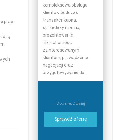
kompleksowa obsługa
klientów podczas
transakcji kupna,
ce prac
sprzedaży i najmu,
prezentowanie
chodzą
nieruchomości
tym
zainteresowanym
klientom, prowadzenie
owych
negocjacji oraz
przygotowywanie do...
Dodane: Dzisiaj
Sprawdź ofertę