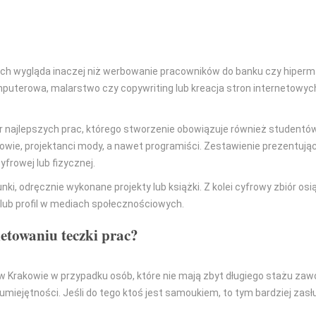
ch wygląda inaczej niż werbowanie pracowników do banku czy hiperm
omputerowa, malarstwo czy copywriting lub kreacja stron internetowyc
iór najlepszych prac, którego stworzenie obowiązuje również studentó
rafowie, projektanci mody, a nawet programiści. Zestawienie prezentują
rowej lub fizycznej.
nki, odręcznie wykonane projekty lub książki. Z kolei cyfrowy zbiór osi
 lub profil w mediach społecznościowych.
etowaniu teczki prac?
w Krakowie w przypadku osób, które nie mają zbyt długiego stażu za
miejętności. Jeśli do tego ktoś jest samoukiem, to tym bardziej zasł