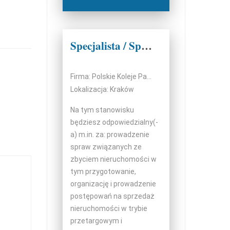
Specjalista / Specjalistka w Wydziale Sprzedaży
Firma: Polskie Koleje Państwowe S.A.
Lokalizacja: Kraków
Na tym stanowisku
będziesz odpowiedzialny(-
a) m.in. za: prowadzenie
spraw związanych ze
zbyciem nieruchomości w
tym przygotowanie,
organizację i prowadzenie
postępowań na sprzedaż
nieruchomości w trybie
przetargowym i