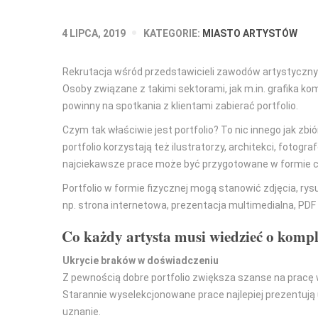
4 LIPCA, 2019
KATEGORIE:
MIASTO ARTYSTÓW
Rekrutacja wśród przedstawicieli zawodów artystyczny
Osoby związane z takimi sektorami, jak m.in. grafika k
powinny na spotkania z klientami zabierać portfolio.
Czym tak właściwie jest portfolio? To nic innego jak zb
portfolio korzystają też ilustratorzy, architekci, fotog
najciekawsze prace może być przygotowane w formie cyf
Portfolio w formie fizycznej mogą stanowić zdjęcia, rysu
np. strona internetowa, prezentacja multimedialna, PDF
Co każdy artysta musi wiedzieć o kompl
Ukrycie braków w doświadczeniu
Z pewnością dobre portfolio zwiększa szanse na pracę 
Starannie wyselekcjonowane prace najlepiej prezentują u
uznanie.