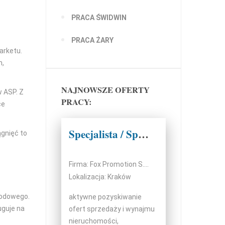
PRACA ŚWIDWIN
PRACA ŻARY
arketu.
h,
NAJNOWSZE OFERTY
w ASP. Z
PRACY:
ce
Specjalista / Specjalistka ds. Sprzedaży Nieruchomości
ągnięć to
Firma: Fox Promotion S.C.
Lokalizacja: Kraków
wodowego.
aktywne pozyskiwanie
uguje na
ofert sprzedaży i wynajmu
nieruchomości,