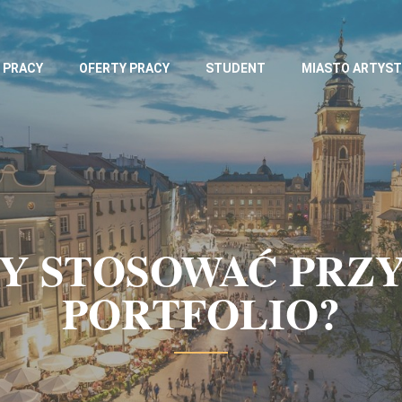
 PRACY
OFERTY PRACY
STUDENT
MIASTO ARTYS
DY STOSOWAĆ PRZ
PORTFOLIO?