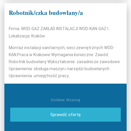
Robotnik/czka budowlany/a
Firma: WOD-GAZ ZAKŁAD INSTALACJI WOD-KAN-GAZ I C.O. S.C. FRANCISZEK SOŁTYS, WIESŁAW GĘBKA
Lokalizacja: Kraków
Montaż instalacji sanitarnych, sieci zewnętrznych WOD-
KAN.Praca w Krakowie Wymagania konieczne: Zawód:
Robotnik budowlany Wykształcenie: zasadnicze zawodowe
Uprawnienia: obsługa maszyn i narzędzi budowlanych
Uprawnienia: umiejętność pracy...
Dodane: Wczoraj
Sprawdź ofertę