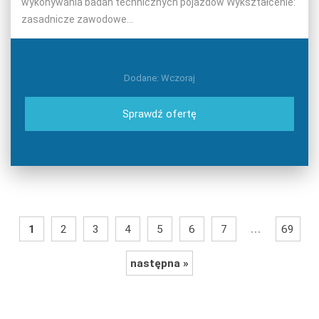
wykonywania badań technicznych pojazdów Wykształcenie:
zasadnicze zawodowe...
Dodane: Wczoraj
Sprawdź ofertę
...
1
2
3
4
5
6
7
69
następna »