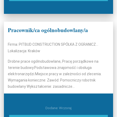
Pracownik/ca ogólnobudowlany/a
Firma: PITBUD CONSTRUCTION SPÓŁKA Z OGRANICZONĄ ODPOWIEDZIALNOŚCIĄ
Lokalizacja: Kraków
Drobne prace ogólnobudowlane, Pracę porządkowe na
terenie budowy.Podstawowa znajomość i obsługa
elektronarzędzi.Miejsce pracy w zależności od zlecenia.
Wymagania konieczne: Zawód: Pomocniczy robotnik
budowlany Wykształcenie: zasadnicze...
Dodane: Wczoraj