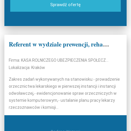
Sprawdź ofertę
Referent w wydziale prewencji, rehabilitacji i orzecznictwa lekarskiego k/m
Firma: KASA ROLNICZEGO UBEZPIECZENIA SPOŁECZNEGO ODDZIAŁ REGIONALNY KRAKÓW
Lokalizacja: Kraków
Zakres zadań wykonywanych na stanowisku:- prowadzenie
orzecznictwa lekarskiego w pierwszej instancji i instancji
odwoławczej,- ewidencjonowanie spraw orzeczniczych w
systemie komputerowym,- ustalanie planu pracy lekarzy
rzeczoznawców i komisji...