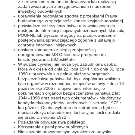
z kierowaniem robotami budowlanymi lub realizacją
zadań związanych z przygotowaniem i nadzorem
inwestycji budowlanych
uprawnienia budowlane zgodne z przepisami Prawa
budowlanego w specjalności konstrukcyjno-budowlanej
poświadczenie bezpieczeństwa uprawniającego do
dostępu do informacji niejawnych oznaczonych klauzulą
POUFNE lub wyrażenie zgody na przeprowadzenie
postępowania sprawdzającego zgodnie z ustawą o
ochronie informacji niejawnych
obsługa komputera z biegłą znajomością
oprogramowania MS Office oraz programu do
kosztorysowania BIMestiMate
W służbie cywilnej nie może być zatrudniona osoba,
która w okresie od dnia 22 lipca 1944 r. do dnia 31 lipca
1990 r. pracowała lub pełniła służbę w organach
bezpieczeństwa państwa lub była współpracownikiem
tych organów w rozumieniu przepisów ustawy z dnia 18
października 2006 r. o ujawnianiu informacji o
dokumentach organów bezpieczeństwa państwa z lat
1944–1990 oraz treści tych dokumentów - nie dotyczy
kandydatek/kandydatów urodzonych 1 sierpnia 1972 r.
lub później. Osoba wybrana do zatrudnienia będzie
musiała złożyć oświadczenie lustracyjne, jeśli urodziła
się przed 1 sierpnia 1972 r.
Posiadanie obywatelstwa polskiego
Korzystanie z pełni praw publicznych
Nieskazanie prawomocnym wyrokiem za umyślne