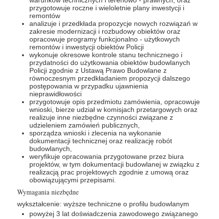
warunków technicznych i terenowo - prawnych, oraz
przygotowuje roczne i wieloletnie plany inwestycji i
remontów
analizuje i przedkłada propozycje nowych rozwiązań w
zakresie modernizacji i rozbudowy obiektów oraz
opracowuje programy funkcjonalno - użytkowych
remontów i inwestycji obiektów Policji
wykonuje okresowe kontrole stanu technicznego i
przydatności do użytkowania obiektów budowlanych
Policji zgodnie z Ustawą Prawo Budowlane z
równoczesnym przedkładaniem propozycji dalszego
postępowania w przypadku ujawnienia
nieprawidłowości
przygotowuje opis przedmiotu zamówienia, opracowuje
wnioski, bierze udział w komisjach przetargowych oraz
realizuje inne niezbędne czynności związane z
udzieleniem zamówień publicznych,
sporządza wnioski i zlecenia na wykonanie
dokumentacji technicznej oraz realizację robót
budowlanych,
weryfikuje opracowania przygotowane przez biura
projektów, w tym dokumentacji budowlanej w związku z
realizacją prac projektowych zgodnie z umową oraz
obowiązującymi przepisami.
Wymagania niezbędne
wykształcenie: wyższe techniczne o profilu budowlanym
powyżej 3 lat doświadczenia zawodowego związanego