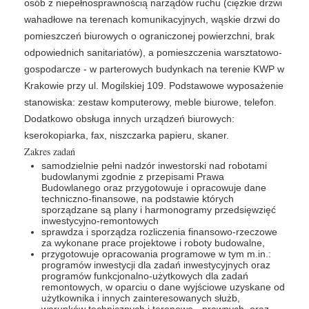
osób z niepełnosprawnością narządów ruchu (ciężkie drzwi
wahadłowe na terenach komunikacyjnych, wąskie drzwi do
pomieszczeń biurowych o ograniczonej powierzchni, brak
odpowiednich sanitariatów), a pomieszczenia warsztatowo-
gospodarcze - w parterowych budynkach na terenie KWP w
Krakowie przy ul. Mogilskiej 109. Podstawowe wyposażenie
stanowiska: zestaw komputerowy, meble biurowe, telefon.
Dodatkowo obsługa innych urządzeń biurowych:
kserokopiarka, fax, niszczarka papieru, skaner.
Zakres zadań
samodzielnie pełni nadzór inwestorski nad robotami
budowlanymi zgodnie z przepisami Prawa
Budowlanego oraz przygotowuje i opracowuje dane
techniczno-finansowe, na podstawie których
sporządzane są plany i harmonogramy przedsięwzięć
inwestycyjno-remontowych
sprawdza i sporządza rozliczenia finansowo-rzeczowe
za wykonane prace projektowe i roboty budowalne,
przygotowuje opracowania programowe w tym m.in.:
programów inwestycji dla zadań inwestycyjnych oraz
programów funkcjonalno-użytkowych dla zadań
remontowych, w oparciu o dane wyjściowe uzyskane od
użytkownika i innych zainteresowanych służb,